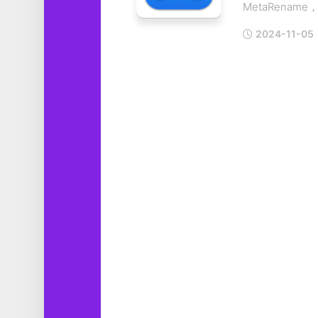
MetaRename，.
工
具
2024-11-05
图
形
设
计
媒
体
软
件
娱
乐