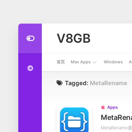
Skip
to
V8GB
content
首页
Mac Apps
Windows
A
Apps
Tagged:
MetaRename
开
发
工
Apps

具
MetaRe
系
MetaRen
统