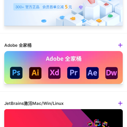
Adobe 全家桶
JetBrains激活Mac/Win/Linux