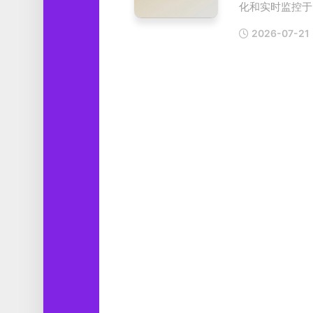
化和实时监控于..
工
具
2026-07-21
图
形
设
计
媒
体
软
件
娱
乐