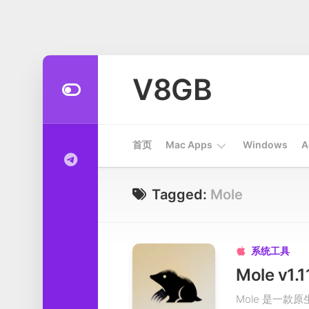
Skip
to
V8GB
content
首页
Mac Apps
Windows
A
Apps
Tagged:
Mole
开
发
工
系统工具

具
Mole v
系
Mole 是一款
统