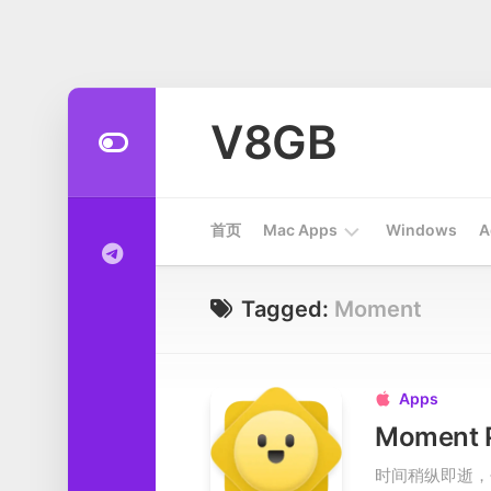
Skip
to
V8GB
content
首页
Mac Apps
Windows
A
Apps
Tagged:
Moment
开
发
工
Apps

具
Moment
系
时间稍纵即逝，
统