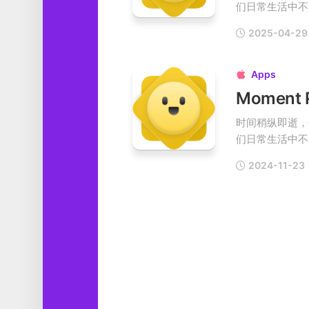
们日常生活中不凡
工
具
2025-04-29
图
形
Apps

设
计
Moment
媒
时间稍纵即逝，
体
们日常生活中不凡
软
件
2024-11-23
娱
乐