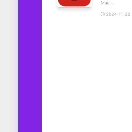
Mac ...
工
具
2024-11-22
图
形
设
计
媒
体
软
件
娱
乐