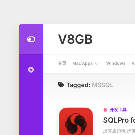
Skip
to
V8GB
content
首页
Mac Apps
Windows
A
Apps
Tagged:
MSSQL
开
发
工
开发工具

具
系
没有虚拟机 厌倦
统