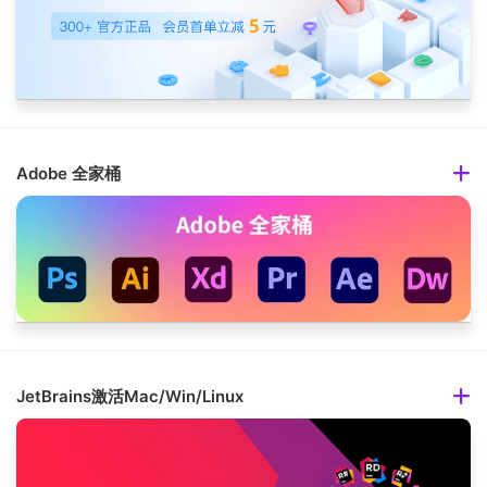
Adobe 全家桶
JetBrains激活Mac/Win/Linux