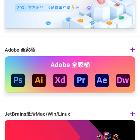
Adobe 全家桶
JetBrains激活Mac/Win/Linux