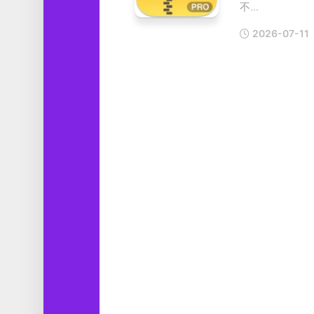
不...
工
具
2026-07-11
图
形
设
计
媒
体
软
件
娱
乐