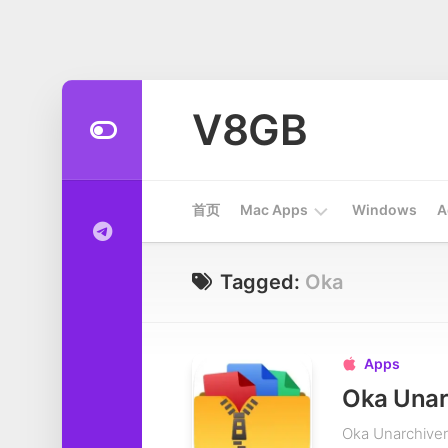
Skip
to
V8GB
content
首页
Mac Apps
Windows
A
Apps
Tagged:
Oka
开
发
工
Apps

具
系
Oka Unarc
统