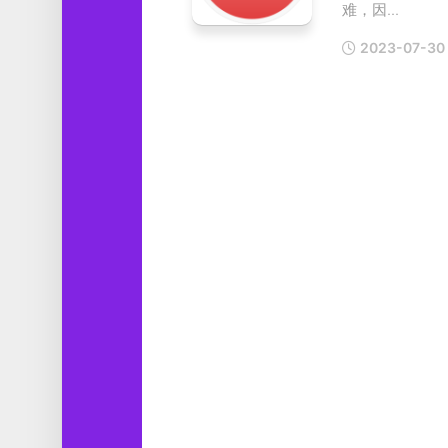
难，因...
工
具
2023-07-30
图
形
设
计
媒
体
软
件
娱
乐