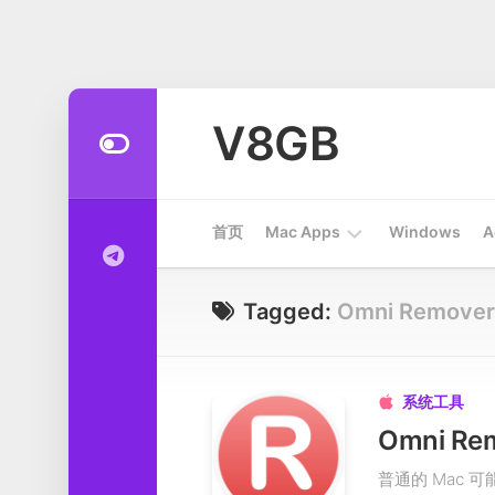
Skip
to
V8GB
content
首页
Mac Apps
Windows
A
Apps
Tagged:
Omni Remover
开
发
工
系统工具

具
Omni R
系
普通的 Mac 
统