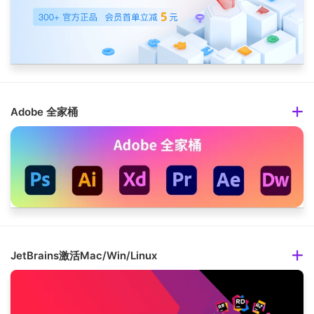
Adobe 全家桶
JetBrains激活Mac/Win/Linux