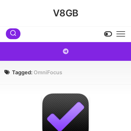
Skip
to
V8GB
content
Tagged:
OmniFocus