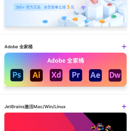
Adobe 全家桶
JetBrains激活Mac/Win/Linux