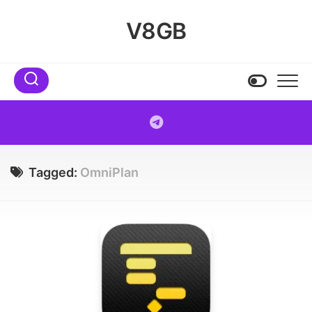
Skip
to
V8GB
content
Tagged:
OmniPlan