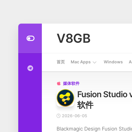
Skip
to
V8GB
content
首页
Mac Apps
Windows
A
Apps
媒体软件

Fusion Stud
开
发
软件
工
具
2026-06-05
系
Blackmagic Design Fu
统