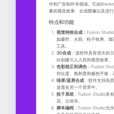
工
作和广告制作等领域。它由Blackm
具
量的视觉效果、合成图像以及进行
图
特点和功能
形
设
视觉特效合成
：Fusion 
计
如爆炸、火焰、粒子效果、烟
媒
工具。
体
3D合成
：该软件具有强大的3
软
件
以创建引人入胜的视觉效果。
色彩校正和调色
：Fusion
娱
对比度、饱和度和颜色平衡，
乐
绿屏/蓝屏合成
：软件支持高
放置在另一个背景中。
粒子系统
：Fusion Stu
花、尘埃等。
脚本编程
：Fusion Stud