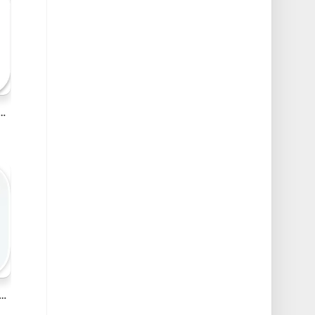
xt App Switcher v1.1.2 Mac窗口智能切换应用破解版
lpaper v2.9 Mac壁纸专家 – 高清墙纸主题破解版