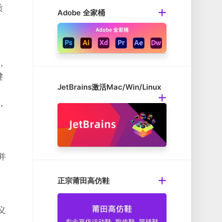
质
Adobe 全家桶
，
键
JetBrains激活Mac/Win/Linux
，
、
并
正宗莆田高仿鞋
义