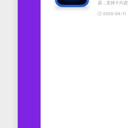
器，支持十六进制
工
具
2026-04-11
图
形
设
计
媒
体
软
件
娱
乐