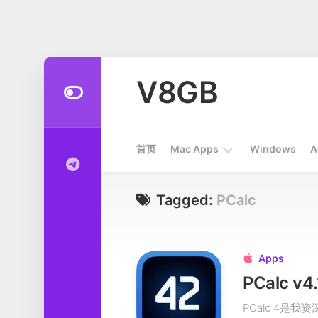
Skip
to
V8GB
content
首页
Mac Apps
Windows
A
Apps
Tagged:
PCalc
开
发
工
Apps

具
PCalc 
系
PCalc 4是
统