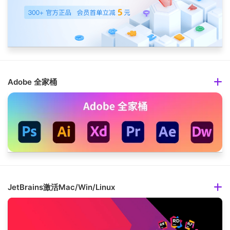
Adobe 全家桶
JetBrains激活Mac/Win/Linux