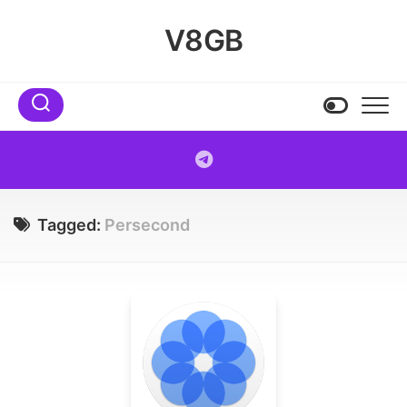
Skip
to
V8GB
content
Tagged:
Persecond