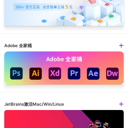
Adobe 全家桶
JetBrains激活Mac/Win/Linux