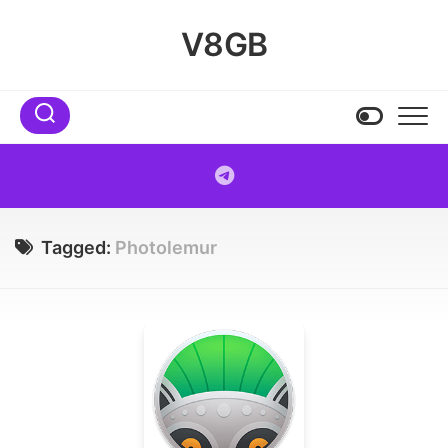
Skip
to
V8GB
content
Tagged:
Photolemur