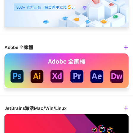
Adobe 全家桶
JetBrains激活Mac/Win/Linux