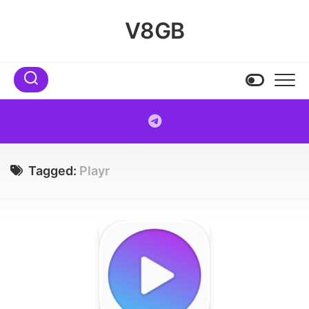
Skip
to
V8GB
content
Tagged:
Playr