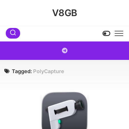
Skip
to
V8GB
content
Tagged:
PolyCapture