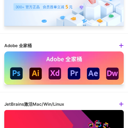
Adobe 全家桶
JetBrains激活Mac/Win/Linux