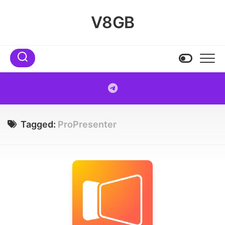
Skip
to
V8GB
content
Tagged:
ProPresenter