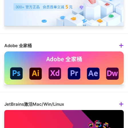
Adobe 全家桶
JetBrains激活Mac/Win/Linux