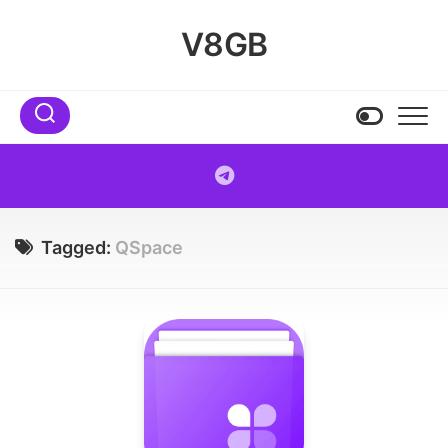
Skip
to
V8GB
content
Tagged:
QSpace