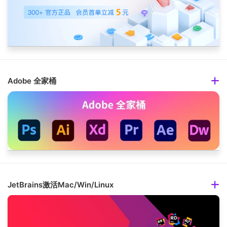
Adobe 全家桶
JetBrains激活Mac/Win/Linux