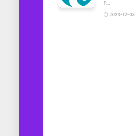
R...
工
具
2023-12-03
图
形
设
计
媒
体
软
件
娱
乐