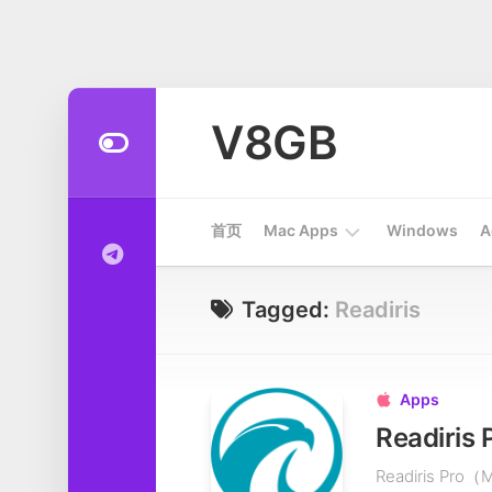
Skip
to
V8GB
content
首页
Mac Apps
Windows
A
Apps
Tagged:
Readiris
开
发
工
Apps

具
Readiri
系
Readiris 
统