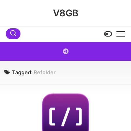
Skip
to
V8GB
content
Tagged:
Refolder