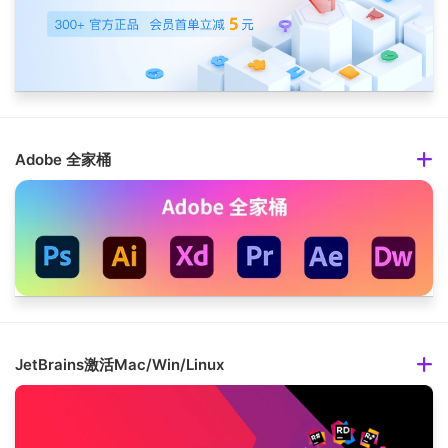
Adobe 全家桶
JetBrains激活Mac/Win/Linux