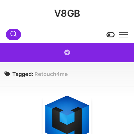
Skip
to
V8GB
content
Tagged:
Retouch4me