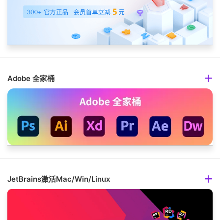
Adobe 全家桶
JetBrains激活Mac/Win/Linux