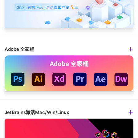
Adobe 全家桶
JetBrains激活Mac/Win/Linux