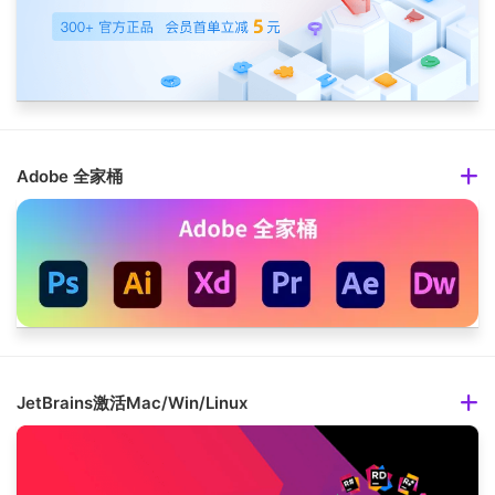
Adobe 全家桶
JetBrains激活Mac/Win/Linux