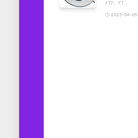
FTP、FT...
工
具
2025-04-05
图
形
设
计
媒
体
软
件
娱
乐