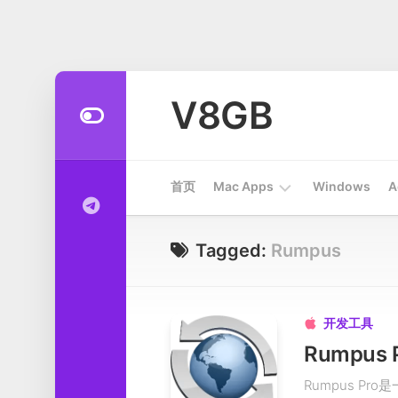
Skip
to
V8GB
content
首页
Mac Apps
Windows
A
Apps
Tagged:
Rumpus
开
发
工
开发工具

具
Rumpus 
系
Rumpus P
统