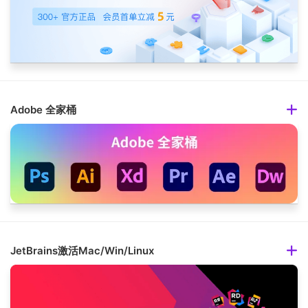
Adobe 全家桶
JetBrains激活Mac/Win/Linux