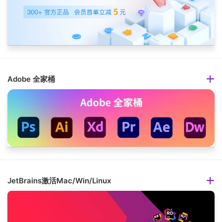
Adobe 全家桶
JetBrains激活Mac/Win/Linux