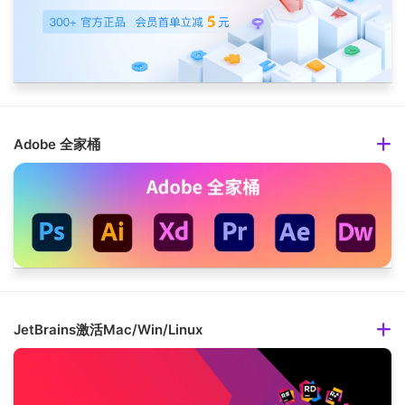
Adobe 全家桶
JetBrains激活Mac/Win/Linux