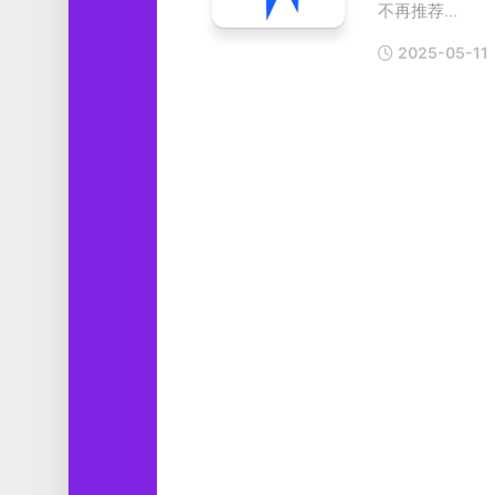
不再推荐...
工
具
2025-05-11
图
形
设
计
媒
体
软
件
娱
乐