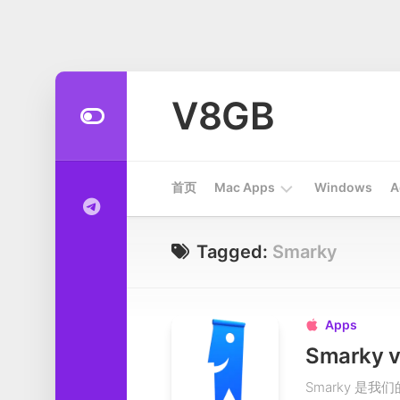
Skip
to
V8GB
content
首页
Mac Apps
Windows
A
Apps
Tagged:
Smarky
开
发
工
Apps

具
Smarky 
系
Smarky 是
统