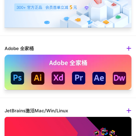
Adobe 全家桶
JetBrains激活Mac/Win/Linux