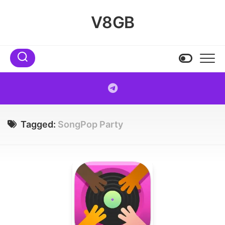
Skip
to
V8GB
content
Tagged:
SongPop Party