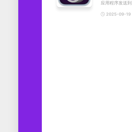
应用程序发送到另
工
具
2025-09-19
图
形
设
计
媒
体
软
件
娱
乐