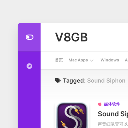
Skip
to
V8GB
content
首页
Mac Apps
Windows
A
Apps
Tagged:
Sound Siphon
开
发
工
媒体软件

具
Sound 
系
声音虹吸管可以
统