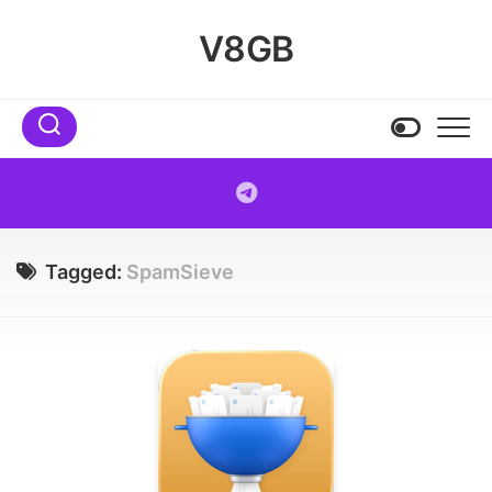
Skip
to
V8GB
content
Tagged:
SpamSieve