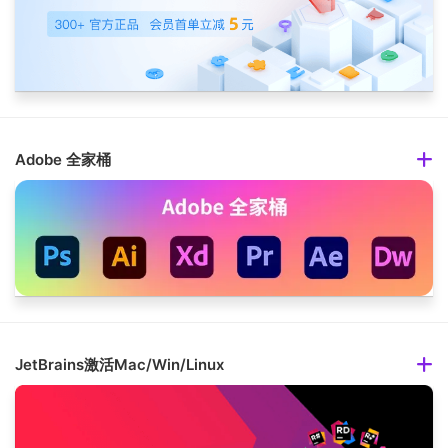
Adobe 全家桶
JetBrains激活Mac/Win/Linux