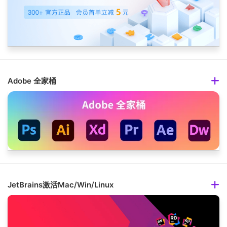
Adobe 全家桶
JetBrains激活Mac/Win/Linux