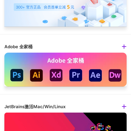
Adobe 全家桶
JetBrains激活Mac/Win/Linux