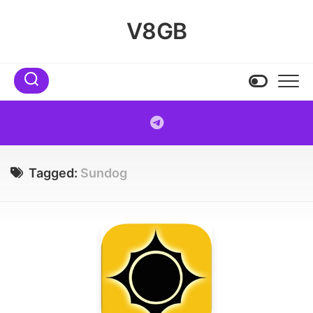
Skip
to
V8GB
content
Tagged:
Sundog