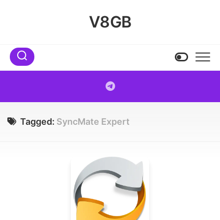
Skip
to
V8GB
content
Tagged:
SyncMate Expert