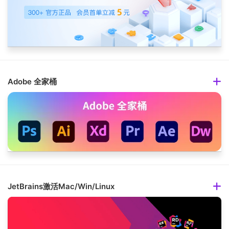
Adobe 全家桶
JetBrains激活Mac/Win/Linux