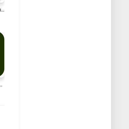
Netutilus: Network Utility v1.7.3 Mac多合一网络工具包
nce 3D Sampler v5.0.2 Win多语言破解版下载