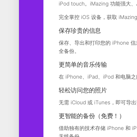
iPod touch。iMazing 功能
工
具
完全掌控 iOS 设备，获取 iMazin
图
形
保存珍贵的信息
设
计
保存、导出和打印您的 iPhone 信
全备份。
媒
体
更简单的音乐传输
软
件
在 iPhone、iPad、iPod 和
娱
轻松访问您的照片
乐
无需 iCloud 或 iTunes，
更智能的备份（免费！）
借助独有的技术存储 iPhone 和 
无线备份。