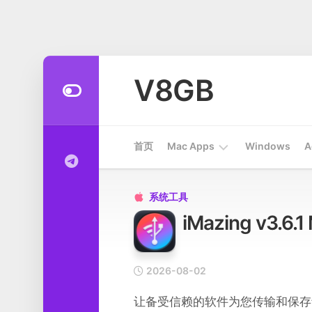
Skip
to
V8GB
content
首页
Mac Apps
Windows
A
Apps
系统工具

iMazing v3.
开
发
工
具
2026-08-02
系
让备受信赖的软件为您传输和保存音乐
统