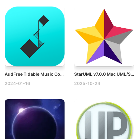
AudFree Tidable Music Converter v2.12.0 Mac音乐转换器
StarUML v7.0.0 Mac UML/System模型绘制工具
2024-01-16
2025-10-24