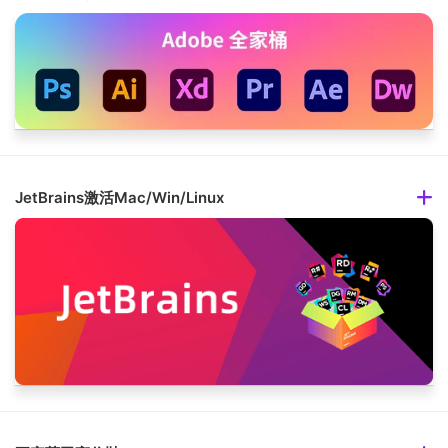
JetBrains激活Mac/Win/Linux