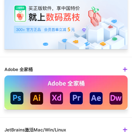
Adobe 全家桶
JetBrains激活Mac/Win/Linux