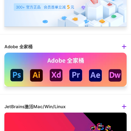
Adobe 全家桶
JetBrains激活Mac/Win/Linux