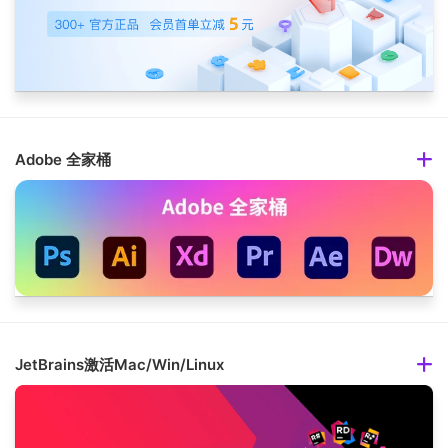
Adobe 全家桶
JetBrains激活Mac/Win/Linux