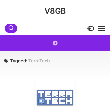
Skip
to
V8GB
content
Tagged:
TerraTech