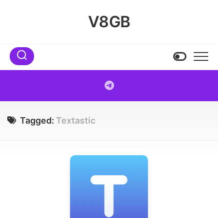
Skip
to
V8GB
content
Tagged:
Textastic