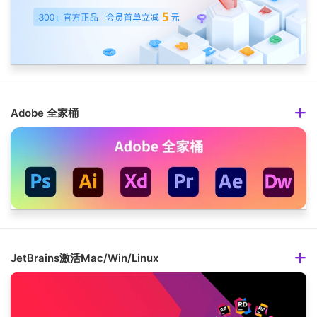
Adobe 全家桶
JetBrains激活Mac/Win/Linux