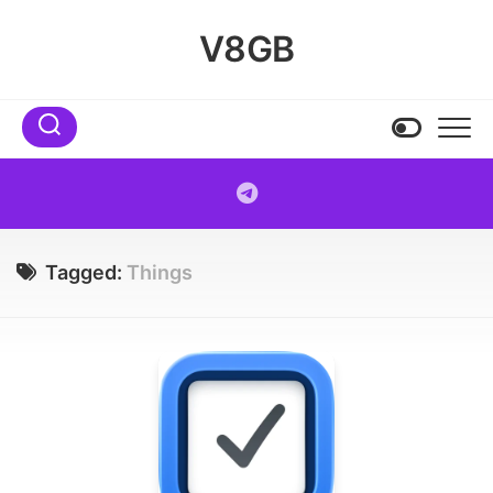
Skip
to
V8GB
content
Tagged:
Things