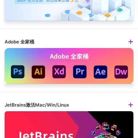
Adobe 全家桶
JetBrains激活Mac/Win/Linux