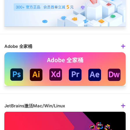
Adobe 全家桶
JetBrains激活Mac/Win/Linux