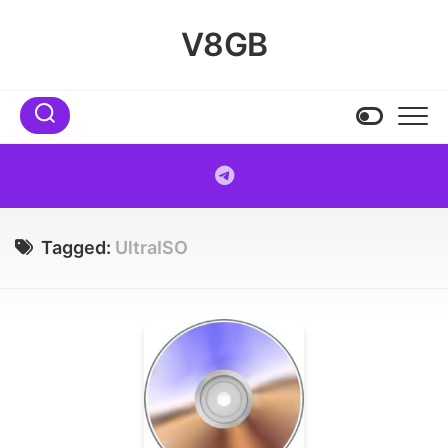
Skip
to
V8GB
content
Tagged:
UltraISO