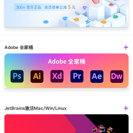
Adobe 全家桶
JetBrains激活Mac/Win/Linux