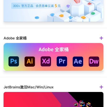
Adobe 全家桶
JetBrains激活Mac/Win/Linux