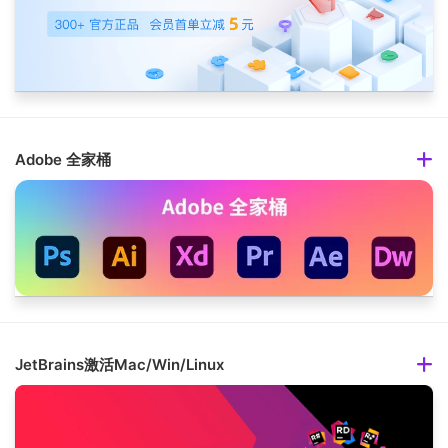
Adobe 全家桶
JetBrains激活Mac/Win/Linux