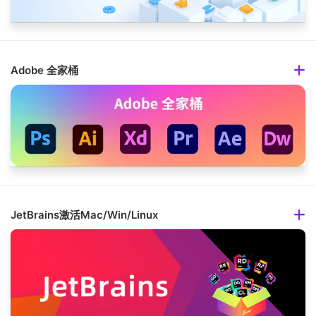
Adobe 全家桶
JetBrains激活Mac/Win/Linux