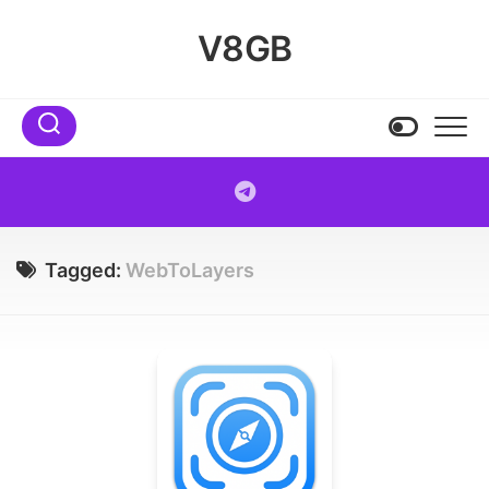
Skip
to
V8GB
content
Tagged:
WebToLayers