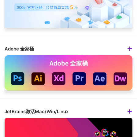
Adobe 全家桶
JetBrains激活Mac/Win/Linux