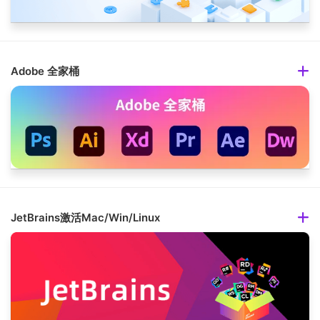
Adobe 全家桶
JetBrains激活Mac/Win/Linux