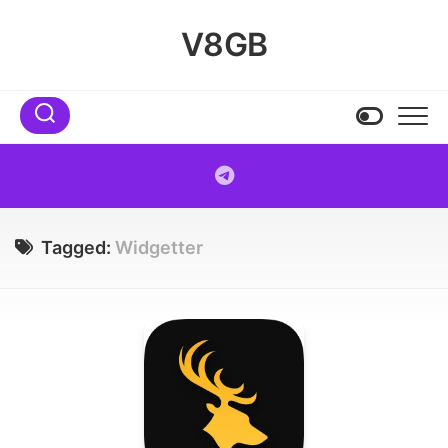
Skip
to
V8GB
content
Tagged:
Widgetter